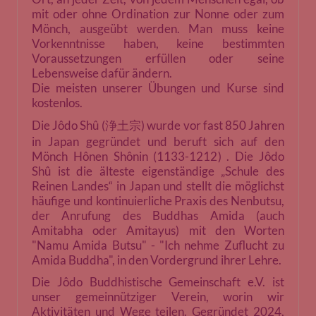
mit oder ohne Ordination zur Nonne oder zum
Mönch, ausgeübt werden. Man muss keine
Vorkenntnisse haben, keine bestimmten
Voraussetzungen erfüllen oder seine
Lebensweise dafür ändern.
Die meisten unserer Übungen und Kurse sind
kostenlos.
Die Jôdo Shû (浄土宗) wurde vor fast 850 Jahren
in Japan gegründet und beruft sich auf den
Mönch Hônen Shônin (1133-1212) . Die Jôdo
Shû ist die älteste eigenständige „Schule des
Reinen Landes“ in Japan und stellt die möglichst
häufige und kontinuierliche Praxis des Nenbutsu,
der Anrufung des Buddhas Amida (auch
Amitabha oder Amitayus) mit den Worten
"Namu Amida Butsu" - "Ich nehme Zuflucht zu
Amida Buddha", in den Vordergrund ihrer Lehre.
Die Jôdo Buddhistische Gemeinschaft e.V. ist
unser gemeinnütziger Verein, worin wir
Aktivitäten und Wege teilen.
Gegründet 2024,