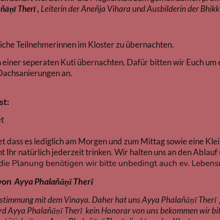
ñāṇī Therī ,
Leiterin der Aneñja Vihara
un
d Ausbilderin der Bhik
bliche Teilnehmerinnen im Kloster zu übernachten.
einer seperaten Kuti übernachten. Dafür bitten wir Euch um e
Dachsanierungen an.
st:
et
et dass es lediglich am Morgen und zum Mittag sowie eine Klei
t Ihr natürlich jederzeit trinken. Wir halten uns an den Abla
die Planung benötigen wir bitte unbedingt auch ev. Lebens
 von
Ayya Phalañāṇī Therī
nstimmung mit dem Vinaya. Daher hat uns Ayya Phalañāṇī Therī g
wird Ayya Phalañāṇī Therī kein Honorar von uns bekommen wir bi