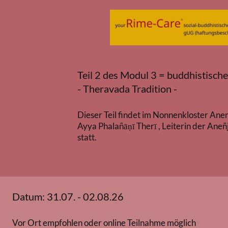
Teil 2 des Modul 3 = buddhistisch
- Theravada Tradition -
Dieser Teil findet im Nonnenkloster An
Ayya Phalañāṇī Therī , Leiterin der Aneñ
statt.
Datum: 31.07. - 02.08.26
Vor Ort empfohlen oder online Teilnahme möglich