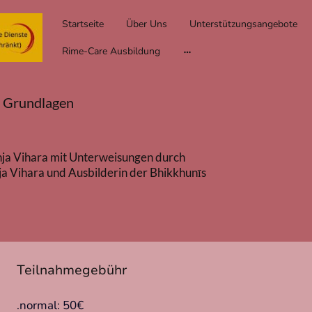
Startseite
Über Uns
Unterstützungsangebote
Rime-Care Ausbildung
e Grundlagen
enja Vihara mit Unterweisungen durch
ja Vihara und Ausbilderin der Bhikkhunīs
Teilnahmegebühr
.normal: 50€