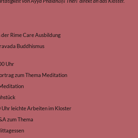
rtätigkeit von Ayya Phalañāṇī Therī direkt an das Kloster.
der Rime Care Ausbildung
eravada Buddhismus
00 Uhr
um Thema Meditation
itation
tück
te Arbeiten im Kloster
um Thema
gessen