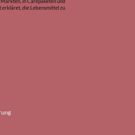
f Märkten, in Carepaketen und
 erkläret, die Lebensmittel zu
rung